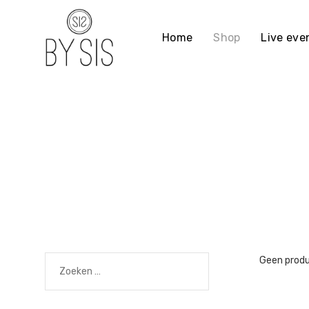
Ga
naar
Home
Shop
Live ev
de
inhoud
Zoeken
Geen produ
naar: