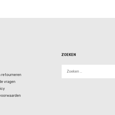
ZOEKEN
Zoeken
naar:
n retourneren
de vragen
icy
voorwaarden