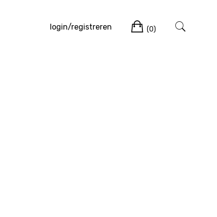
Winkelwag
login/registreren
(0)