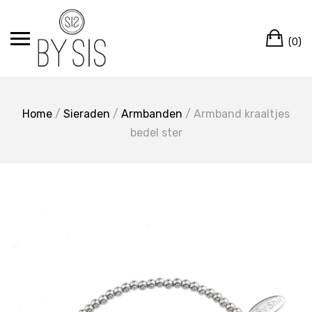
Ga
naar
Wi
de
(0)
inhoud
Home
/
Sieraden
/
Armbanden
/ Armband kraaltjes
bedel ster