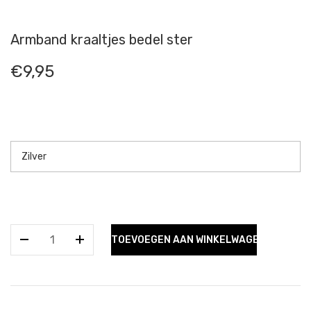
Armband kraaltjes bedel ster
€
9,95
Armband
TOEVOEGEN AAN WINKELWAGEN
kraaltjes
bedel
ster
aantal