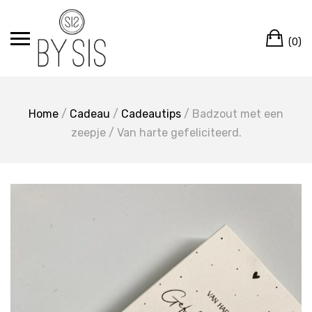
Ga
naar
Wi
de
(0)
inhoud
Home
/
Cadeau
/
Cadeautips
/ Badzout met een
zeepje / Van harte gefeliciteerd.