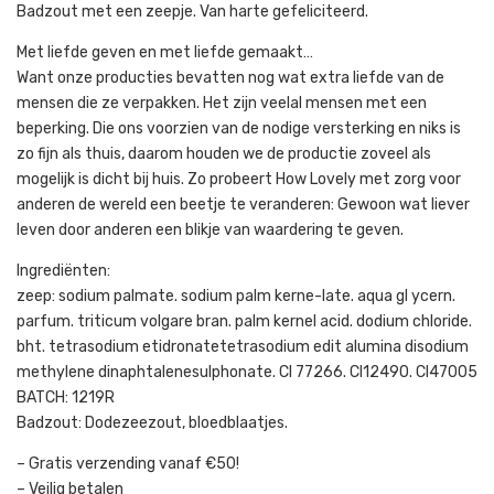
Badzout met een zeepje. Van harte gefeliciteerd.
Met liefde geven en met liefde gemaakt…
Want onze producties bevatten nog wat extra liefde van de
mensen die ze verpakken. Het zijn veelal mensen met een
beperking. Die ons voorzien van de nodige versterking en niks is
zo fijn als thuis, daarom houden we de productie zoveel als
mogelijk is dicht bij huis. Zo probeert How Lovely met zorg voor
anderen de wereld een beetje te veranderen: Gewoon wat liever
leven door anderen een blikje van waardering te geven.
Ingrediënten:
zeep: sodium palmate. sodium palm kerne-late. aqua gl ycern.
parfum. triticum volgare bran. palm kernel acid. dodium chloride.
bht. tetrasodium etidronatetetrasodium edit alumina disodium
methylene dinaphtalenesulphonate. CI 77266. CI12490. CI47005
BATCH: 1219R
Badzout: Dodezeezout, bloedblaatjes.
– Gratis verzending vanaf €50!
– Veilig betalen