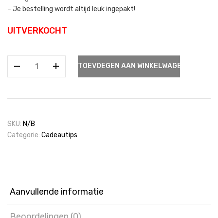
– Je bestelling wordt altijd leuk ingepakt!
UITVERKOCHT
Badzout
TOEVOEGEN AAN WINKELWAGEN
met
een
zeepje
/
Van
SKU:
N/B
harte
Categorie:
Cadeautips
gefeliciteerd.
aantal
Aanvullende informatie
Beoordelingen (0)