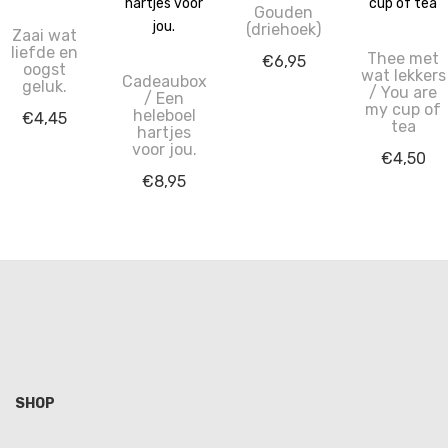
Gouden
(driehoek)
Zaai wat
liefde en
Thee met
€
6,95
oogst
wat lekkers
Cadeaubox
geluk.
/ You are
/ Een
my cup of
heleboel
€
4,45
tea
hartjes
voor jou.
€
4,50
€
8,95
SHOP