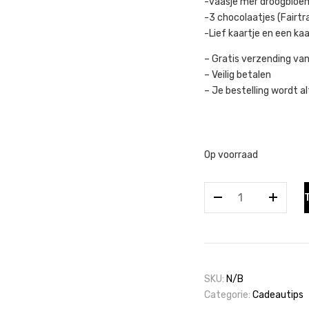
-vaasje mer droogbloe
-3 chocolaatjes (Fairtr
-Lief kaartje en een ka
– Gratis verzending va
– Veilig betalen
– Je bestelling wordt al
Op voorraad
Cadeaubox
/
Een
heleboel
hartjes
voor
SKU:
N/B
jou.
Categorie:
Cadeautips
aantal