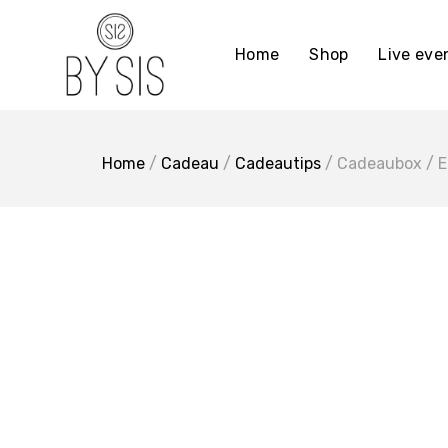
Ga
naar
Home
Shop
Live ev
de
inhoud
Home
/
Cadeau
/
Cadeautips
/ Cadeaubox / Ee