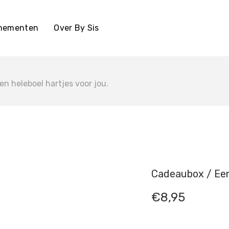
enementen
Over By Sis
n heleboel hartjes voor jou.
Cadeaubox / Een 
€
8,95