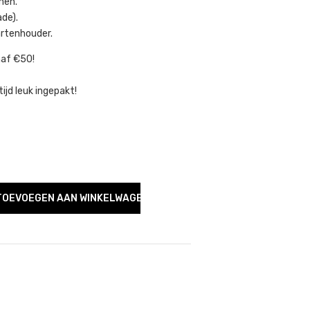
men.
ade).
artenhouder.
naf €50!
tijd leuk ingepakt!
TOEVOEGEN AAN WINKELWAGEN