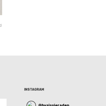
d
INSTAGRAM
@
bysissieraden