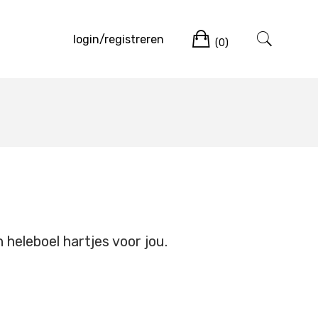
Winkelwag
login/registreren
(0)
heleboel hartjes voor jou.