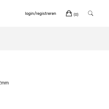
Winkelwag
login/registreren
(0)
12mm