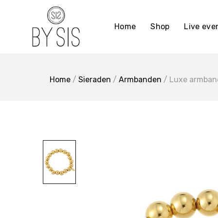
Ga
naar
Home
Shop
Live ev
de
inhoud
Home
/
Sieraden
/
Armbanden
/ Luxe armba